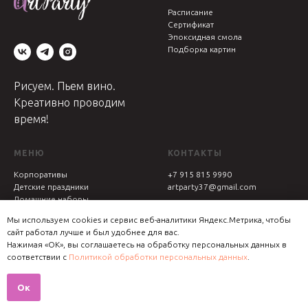
Расписание
Сертификат
Эпоксидная смола
Подборка картин
Рисуем. Пьем вино.
Креативно проводим
время!
МЕНЮ
КОНТАКТЫ
Корпоративы
+7 915 815 9990
Детские праздники
artparty37@gmail.com
Домашние наборы
Юридическая информация
Адрес студии:
Мы используем cookies и сервис веб-аналитики Яндекс.Метрика, чтобы
г. Иваново, ул. Красной Армии,
сайт работал лучше и был удобнее для вас.
13, офис 402
Нажимая «ОК», вы соглашаетесь на обработку персональных данных в
соответствии с
Политикой обработки персональных данных
.
Ок